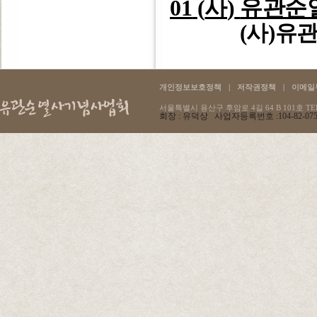
01
(
사
)
유관순
(
사
)
유관
개인정보보호정책
|
저작권정책
|
이메일
서울특별시 용산구 후암로 4길 64 B 101호 TEL :
회장 : 유덕상 사업자등록번호 :104-82-07596 