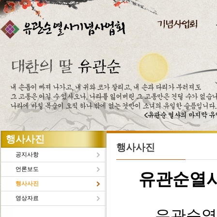
주메뉴바로가기
본문바로가기
행사사진
행사사진
공지사항
언론보도
유관순열
행사사진
영상자료
유관순열사의