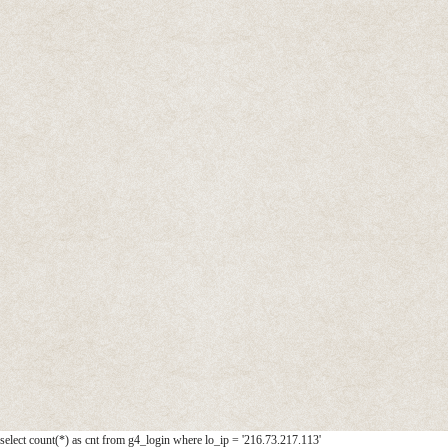
select count(*) as cnt from g4_login where lo_ip = '216.73.217.113'