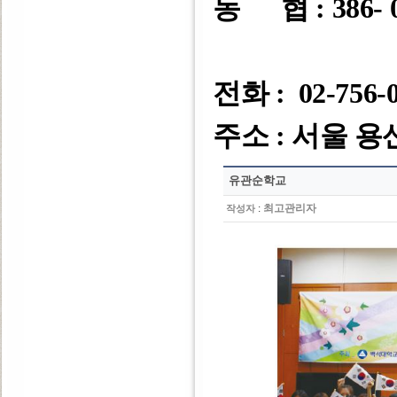
농 협 : 386- 0
전화 : 02-756-
주소 : 서울 용
유관순학교
:
최고관리자
작성자