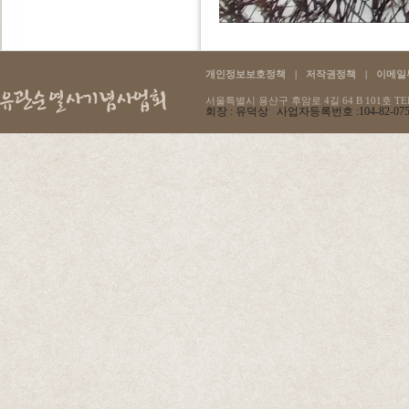
개인정보보호정책
|
저작권정책
|
이메일
서울특별시 용산구 후암로 4길 64 B 101호 TEL :
회장 : 유덕상 사업자등록번호 :104-82-07596 