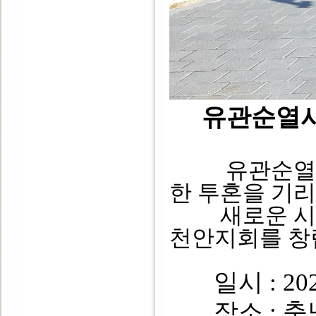
유관순열
유관순열사의
한 투혼을 기
새로운 시작
천안지회를 창
일시 : 202
장소 : 충남