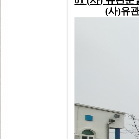
01
(
사
)
유관순
(
사
)
유관