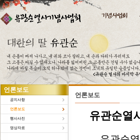
주메뉴바로가기
본문바로가기
언론보도
언론보도
공지사항
언론보도
유관순열
행사사진
영상자료
유관순열사의