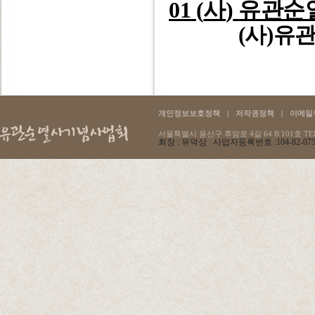
01
(
사
)
유관순
(
사
)
유관
개인정보보호정책
|
저작권정책
|
이메일
서울특별시 용산구 후암로 4길 64 B 101호 TEL :
회장 : 유덕상 사업자등록번호 :104-82-07596 