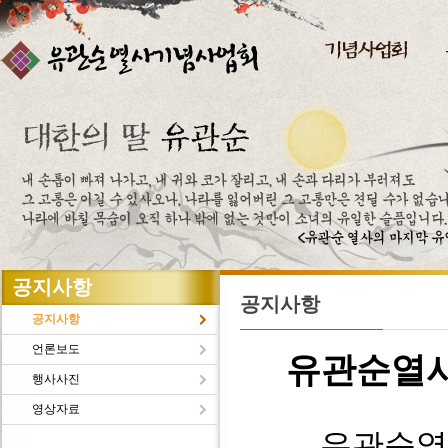
주메뉴바로가기
본문바로가기
공지사항
공지사항
공지사항
언론보도
유관순열
행사사진
영상자료
유관순열사의