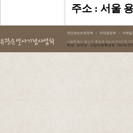
주소 : 서울 용
개인정보보호정책
|
저작권정책
|
이메일
서울특별시 용산구 후암로 4길 64 B 101호 TEL :
회장 : 유덕상 사업자등록번호 :104-82-07596 