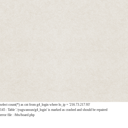
select count(*) as cnt from g4_login where lo_ip = '216.73.217.93'
145 : Table './yugwansun/g4_login' is marked as crashed and should be repaired
error file : /bbs/board.php