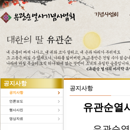
주메뉴바로가기
본문바로가기
공지사항
공지사항
공지사항
언론보도
유관순열
행사사진
영상자료
유관순열사의