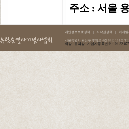
주소 : 서울 용
개인정보보호정책
|
저작권정책
|
이메일
서울특별시 용산구 후암로 4길 64 B 101호 TEL :
회장 : 유덕상 사업자등록번호 :104-82-07596 