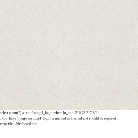
select count(*) as cnt from g4_login where lo_ip = '216.73.217.89'
145 : Table './yugwansun/g4_login' is marked as crashed and should be repaired
error file : /bbs/board.php