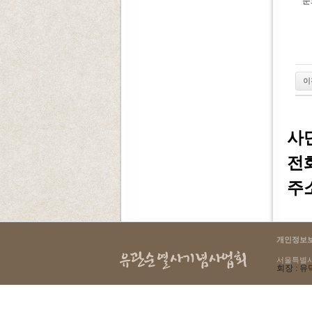
문
이
사
전화 
주소
개인정보
서울특별시 용
회장 : 유덕
select count(*) as cnt from g4_login where lo_ip = '216.73.216.196'
145 : Table './yugwansun/g4_login' is marked as crashed and should be repaired