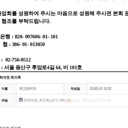
사업회를 성원하여 주시는 마음으로 성원해 주시면 본회
 협조를 부탁드립니다
.
은행 :
820- 097606- 01- 101
 : 386- 01- 013050
 02-756-0512
: 서울 용산구 후암로4길 64, 비 101호
화재청 회의록
최고관리자
22-03-31 13:52
이름
작성일
문화재청_회의록.pdf (1.3M)
파일
[2]
DATE : 2022-03-31 13:52:08