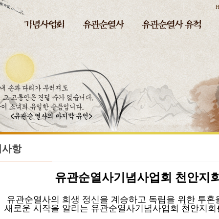
H
지사항
유관순열사기념사업회
천안지회
순열사의 희생 정신을 계승하고 독립을 위한 투혼
운 시작을 알리는 유관순열사기념사업회 천안지회를