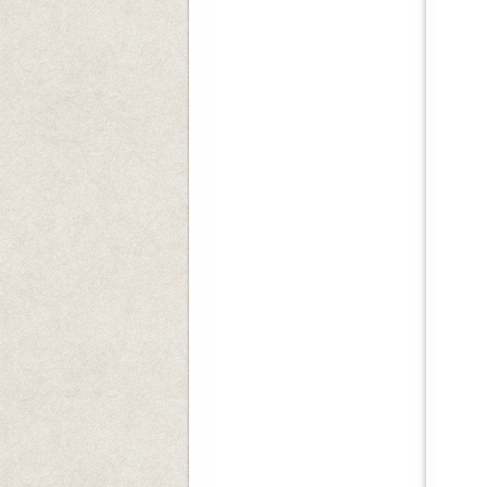
일시
장
많