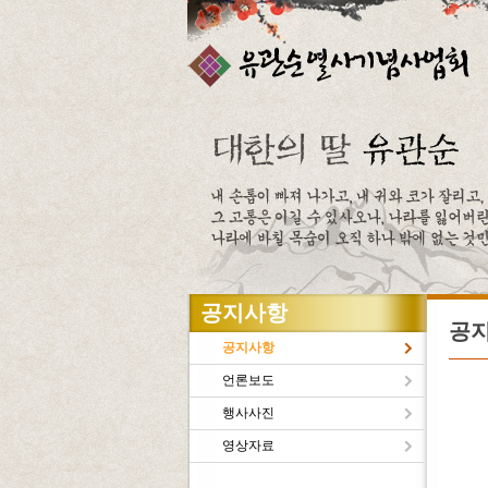
주메뉴바로가기
본문바로가기
공지사항
공
공지사항
언론보도
행사사진
유관
영상자료
새로