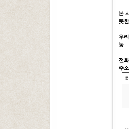
본 
뜻한
우리
농 협
전화 :
주소 
문