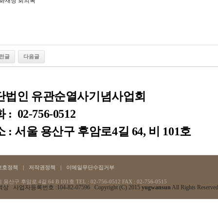
화재청 회의록
전글
다음글
단법인 유관순열사기념사업회
: 02-756-0512
 : 서울 용산구 후암로4길 64, 비 101호
보호정책
|
저작권정책
|
이메일무단수집거부
산구 후암로 4길 64 B 101호 TEL : 02-756-0512
FAX : 02-756-0515
상 사업자등록번호 :104-82-07596 Copyright (C) 2015
yugwansun
All Rights Reserved