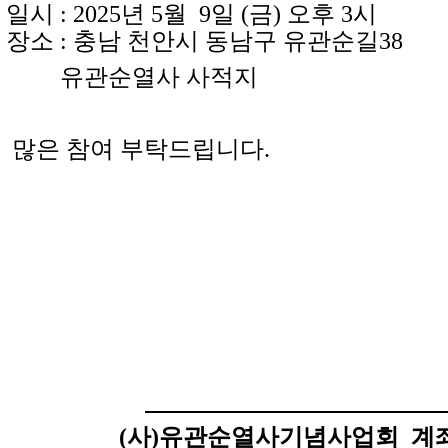
 : 2025년 5월 9일 (금) 오후 3시
소 : 충남 천안시 동남구 유관순길38
유관순열사 사적지
은 참여 부탁드립니다.
(사)유관순열사기념사업회
계