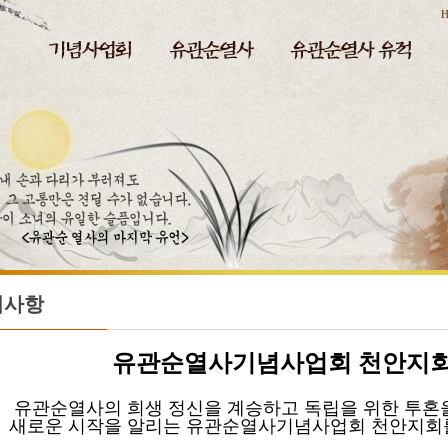
H
지사항
유관순열사기념사업회
천안지회
순열사의 희생 정신을 계승하고 독립을 위한 투혼
운 시작을 알리는 유관순열사기념사업회 천안지회를