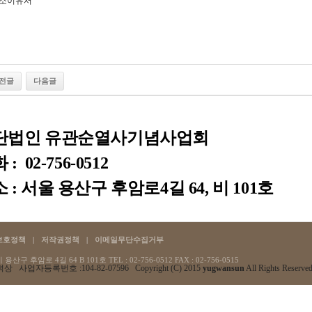
소이유서
전글
다음글
단법인 유관순열사기념사업회
: 02-756-0512
 : 서울 용산구 후암로4길 64, 비 101호
보호정책
|
저작권정책
|
이메일무단수집거부
산구 후암로 4길 64 B 101호 TEL : 02-756-0512
FAX : 02-756-0515
상 사업자등록번호 :104-82-07596 Copyright (C) 2015
yugwansun
All Rights Reserved