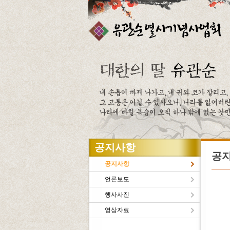
주메뉴바로가기
본문바로가기
공지사항
공
공지사항
언론보도
행사사진
유관
영상자료
새로