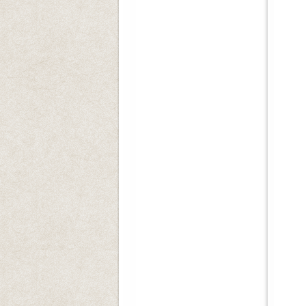
일시
장
많