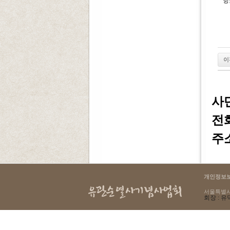
항
이
사
전화 
주소
개인정보
서울특별시 용
회장 : 유덕
select count(*) as cnt from g4_login where lo_ip = '216.73.216.52'
145 : Table './yugwansun/g4_login' is marked as crashed and should be repaired