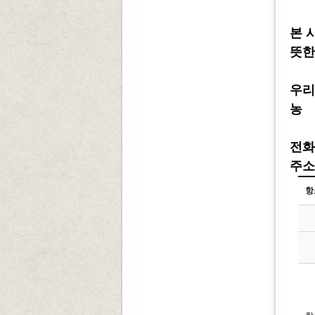
본 
뜻한
우리
농 협
전화 :
주소 
항