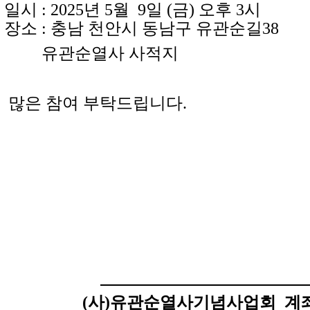
 : 2025년 5월 9일 (금) 오후 3시
소 : 충남 천안시 동남구 유관순길38
유관순열사 사적지
은 참여 부탁드립니다.
(사)유관순열사기념사업회
계