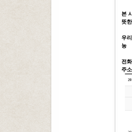
본 
뜻한
우리
농 협
전화 :
주소 
2