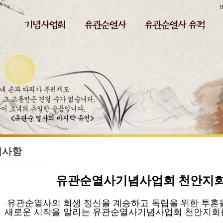
H
지사항
유관순열사기념사업회
천안지회
순열사의 희생 정신을 계승하고 독립을 위한 투혼
운 시작을 알리는 유관순열사기념사업회 천안지회를