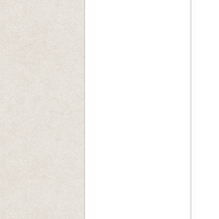
일시
장
많