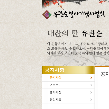
주메뉴바로가기
본문바로가기
공지사항
공
공지사항
언론보도
행사사진
유관
영상자료
새로