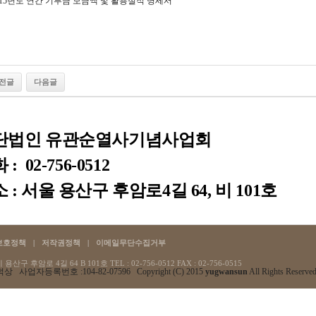
015년도 연간 기부금 모금액 및 활용실적 명세서
전글
다음글
단법인 유관순열사기념사업회
: 02-756-0512
 : 서울 용산구 후암로4길 64, 비 101호
보호정책
|
저작권정책
|
이메일무단수집거부
산구 후암로 4길 64 B 101호 TEL : 02-756-0512
FAX : 02-756-0515
상 사업자등록번호 :104-82-07596 Copyright (C) 2015
yugwansun
All Rights Reserved