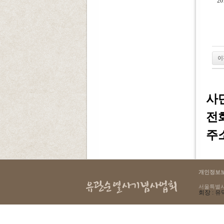
2
이
사
전화 
주소
개인정보
서울특별시 용
회장 : 유덕
select count(*) as cnt from g4_login where lo_ip = '216.73.216.250'
145 : Table './yugwansun/g4_login' is marked as crashed and should be repaired