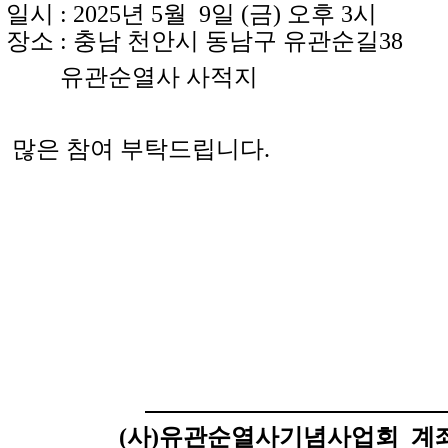
 : 2025년 5월 9일 (금) 오후 3시
소 : 충남 천안시 동남구 유관순길38
유관순열사 사적지
은 참여 부탁드립니다.
(사)유관순열사기념사업회
계