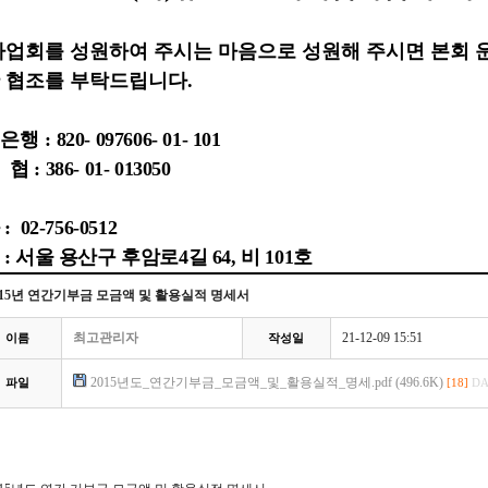
사업회를 성원하여 주시는 마음으로 성원해 주시면 본회
 협조를 부탁드립니다
.
은행 :
820- 097606- 01- 101
 : 386- 01- 013050
 02-756-0512
: 서울 용산구 후암로4길 64, 비 101호
015년 연간기부금 모금액 및 활용실적 명세서
최고관리자
21-12-09 15:51
이름
작성일
2015년도_연간기부금_모금액_및_활용실적_명세.pdf (496.6K)
파일
[18]
DA