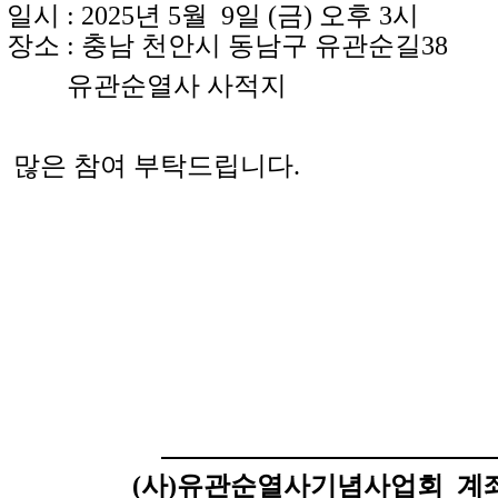
 : 2025년 5월 9일 (금) 오후 3시
소 : 충남 천안시 동남구 유관순길38
유관순열사 사적지
은 참여 부탁드립니다.
(사)유관순열사기념사업회
계