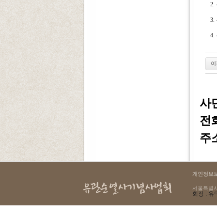
2
3
4
이
사
전화 
주소
개인정보
서울특별시 용
회장 : 유덕
select count(*) as cnt from g4_login where lo_ip = '216.73.216.67'