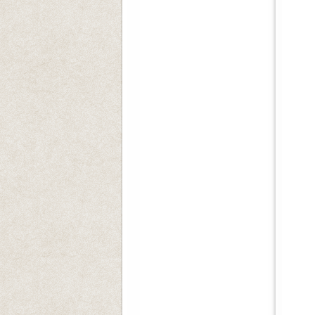
일시
장
많