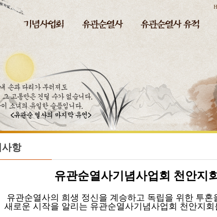
H
지사항
유관순열사기념사업회
천안지회
순열사의 희생 정신을 계승하고 독립을 위한 투혼
운 시작을 알리는 유관순열사기념사업회 천안지회를