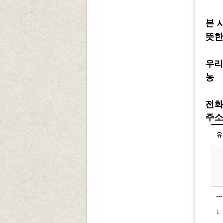
본 
뜻한
우리
농 협
전화 :
주소 
유
-
1