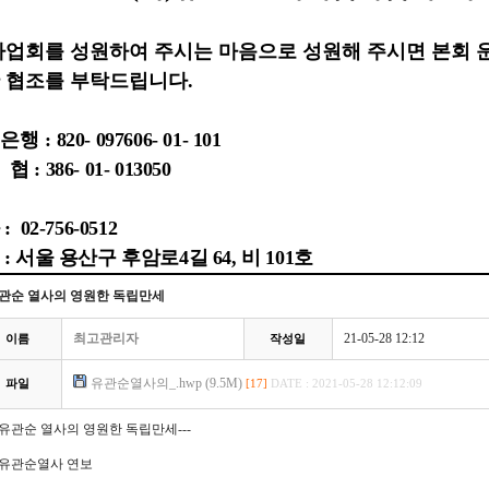
사업회를 성원하여 주시는 마음으로 성원해 주시면 본회
 협조를 부탁드립니다
.
은행 :
820- 097606- 01- 101
 : 386- 01- 013050
 02-756-0512
: 서울 용산구 후암로4길 64, 비 101호
관순 열사의 영원한 독립만세
최고관리자
21-05-28 12:12
이름
작성일
유관순열사의_.hwp (9.5M)
파일
[17]
DATE : 2021-05-28 12:12:09
--유관순 열사의 영원한 독립만세---
. 유관순열사 연보