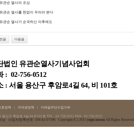
. 유관순 열사의 조상
. 유관순 열사를 한없이 우러러 본다
. 유관순 열사가 순국하신 아후에도
전글
다음글
단법인 유관순열사기념사업회
: 02-756-0512
 : 서울 용산구 후암로4길 64, 비 101호
보호정책
|
저작권정책
|
이메일무단수집거부
산구 후암로 4길 64 B 101호 TEL : 02-756-0512
FAX : 02-756-0515
상 사업자등록번호 :104-82-07596 Copyright (C) 2015
yugwansun
All Rights Reserved