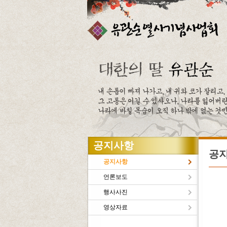
주메뉴바로가기
본문바로가기
공지사항
공
공지사항
언론보도
행사사진
유관
영상자료
새로