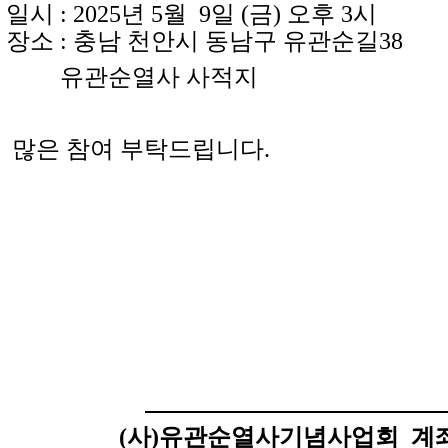
 : 2025년 5월 9일 (금) 오후 3시
소 : 충남 천안시 동남구 유관순길38
유관순열사 사적지
은 참여 부탁드립니다.
(사)유관순열사기념사업회
계