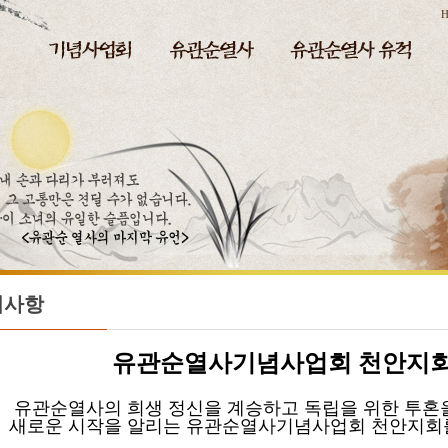
H
지사항
유관순열사기념사업회
천안지회
순열사의 희생 정신을 계승하고 독립을 위한 투혼
운 시작을 알리는 유관순열사기념사업회 천안지회를