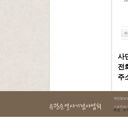
2
이
사
전화 
주소
개인정보
서울특별시 용
회장 : 유덕
select count(*) as cnt from g4_login where lo_ip = '216.73.217.47'
145 : Table './yugwansun/g4_login' is marked as crashed and should be repaired