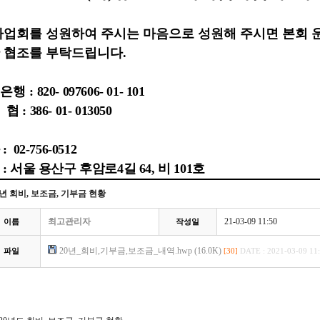
사업회를 성원하여 주시는 마음으로 성원해 주시면 본회
 협조를 부탁드립니다
.
은행 :
820- 097606- 01- 101
 : 386- 01- 013050
 02-756-0512
: 서울 용산구 후암로4길 64, 비 101호
0년 회비, 보조금, 기부금 현황
최고관리자
21-03-09 11:50
이름
작성일
20년_회비,기부금,보조금_내역.hwp (16.0K)
파일
[30]
DATE : 2021-03-09 11: