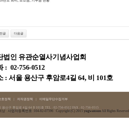
020년도 회비, 보조금, 기부금 현황
전글
다음글
단법인 유관순열사기념사업회
: 02-756-0512
 : 서울 용산구 후암로4길 64, 비 101호
보호정책
|
저작권정책
|
이메일무단수집거부
산구 후암로 4길 64 B 101호 TEL : 02-756-0512
FAX : 02-756-0515
상 사업자등록번호 :104-82-07596 Copyright (C) 2015
yugwansun
All Rights Reserved