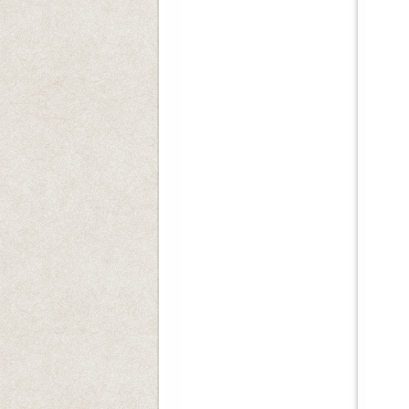
일시
장
많