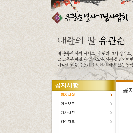
주메뉴바로가기
본문바로가기
공지사항
공
공지사항
언론보도
행사사진
유관
영상자료
새로