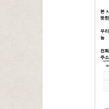
본 
뜻한
우리
농 협
전화 :
주소 
2