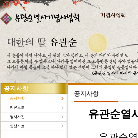
주메뉴바로가기
본문바로가기
공지사항
공지사항
공지사항
언론보도
유관순열
행사사진
영상자료
유관순열사의