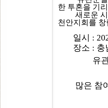
한 투혼을 기
새로운 시작
천안지회를 창
일시 : 202
장소 : 충남
유
많은 참여 