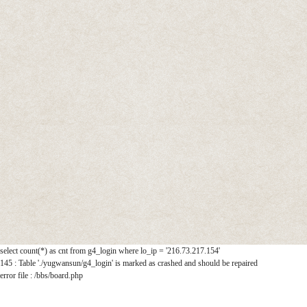
select count(*) as cnt from g4_login where lo_ip = '216.73.217.154'
145 : Table './yugwansun/g4_login' is marked as crashed and should be repaired
error file : /bbs/board.php