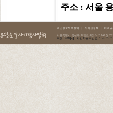
주소 : 서울 용
개인정보보호정책
|
저작권정책
|
이메일
서울특별시 용산구 후암로 4길 64 B 101호 TEL :
회장 : 유덕상 사업자등록번호 :104-82-07596 