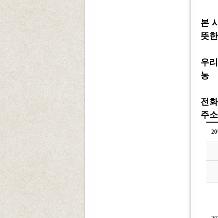
본 
뜻한
우리
농 협
전화 :
주소 
2