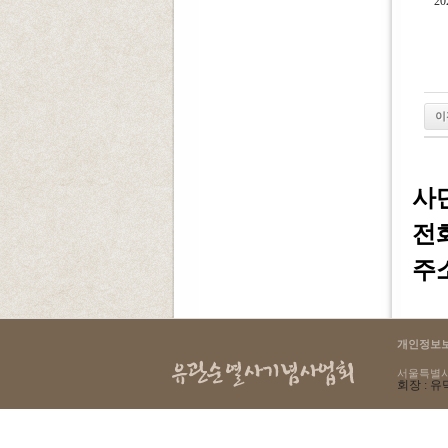
2
이
사
전화 
주소
개인정보
서울특별시 용
회장 : 유덕
select count(*) as cnt from g4_login where lo_ip = '216.73.216.95'
145 : Table './yugwansun/g4_login' is marked as crashed and should be repaired