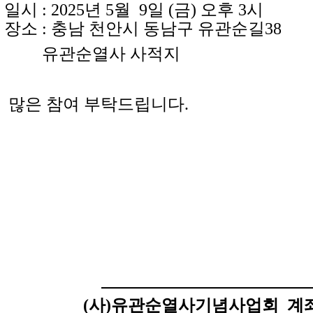
 : 2025년 5월 9일 (금) 오후 3시
소 : 충남 천안시 동남구 유관순길38
유관순열사 사적지
은 참여 부탁드립니다.
(사)유관순열사기념사업회
계