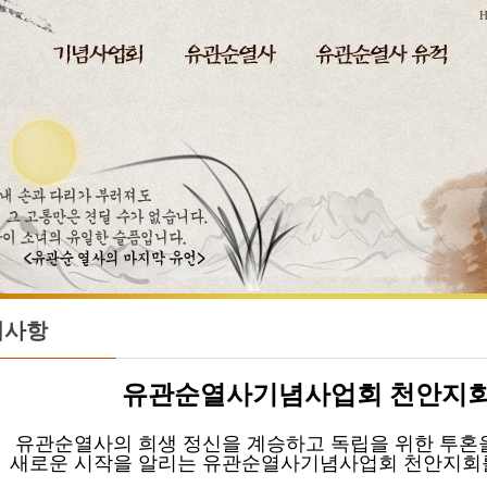
H
지사항
유관순열사기념사업회
천안지회
순열사의 희생 정신을 계승하고 독립을 위한 투혼
운 시작을 알리는 유관순열사기념사업회 천안지회를