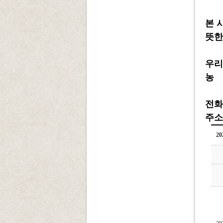
본 
뜻한
우리
농 협
전화 :
주소 
2