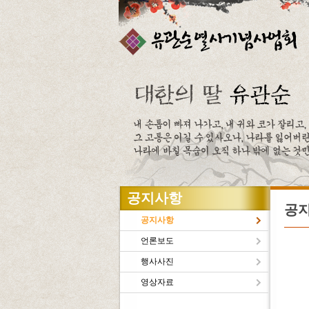
주메뉴바로가기
본문바로가기
공지사항
공
공지사항
언론보도
행사사진
유관
영상자료
새로