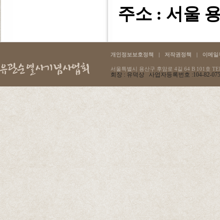
주소 : 서울 용
개인정보보호정책
|
저작권정책
|
이메일
서울특별시 용산구 후암로 4길 64 B 101호 TEL :
회장 : 유덕상 사업자등록번호 :104-82-07596 