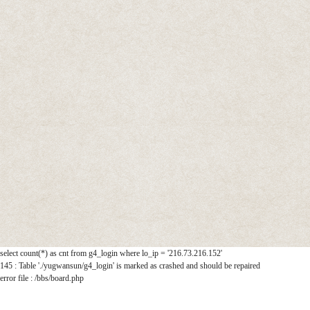
select count(*) as cnt from g4_login where lo_ip = '216.73.216.152'
145 : Table './yugwansun/g4_login' is marked as crashed and should be repaired
error file : /bbs/board.php