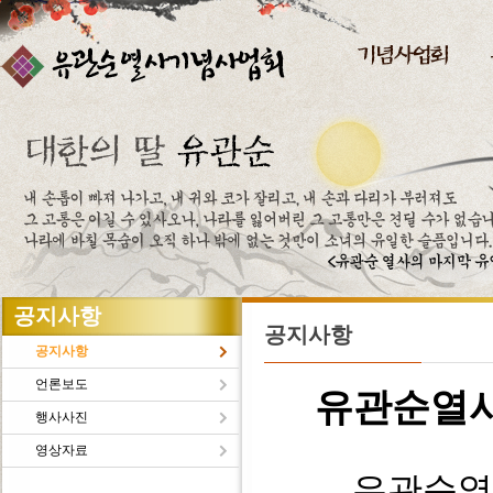
주메뉴바로가기
본문바로가기
공지사항
공지사항
공지사항
언론보도
유관순열
행사사진
영상자료
유관순열사의