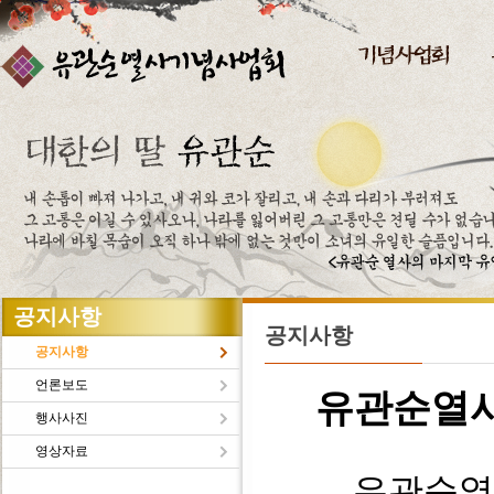
주메뉴바로가기
본문바로가기
공지사항
공지사항
공지사항
언론보도
유관순열
행사사진
영상자료
유관순열사의