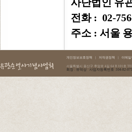
사단법인 유
전화 : 02-756
주소 : 서울 용
개인정보보호정책
|
저작권정책
|
이메일
서울특별시 용산구 후암로 4길 64 B 101호 TEL :
회장 : 유덕상 사업자등록번호 :104-82-07596 