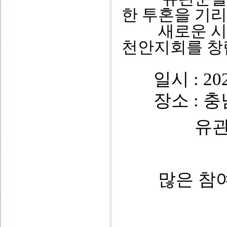
한 투혼을 기
새로운 시작
천안지회를 창
일시 : 202
장소 : 충남
유
많은 참여 