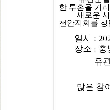
한 투혼을 기
새로운 시작
천안지회를 창
일시 : 202
장소 : 충남
유
많은 참여 