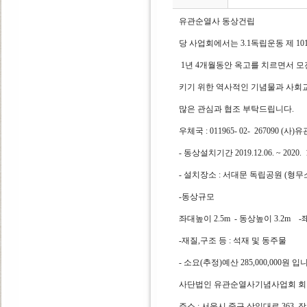
유관순열사 동상건립
당 사업회에서는 3.1독립운동 제 101주
1년 4개월동안 옥고를 치르면서 
키기 위한 역사적인 기념물과 사회
많은 관심과 협조 부탁드립니다.
우체국 : 011965- 02- 267090
- 동상설치기간 2019.12.06. ~ 202
- 설치장소 : 서대문 독립공원 (형무
-동상규모
좌대높이 2.5m - 동상높이 3.2m -좨대
-재질,구조 등 : 석재 및 동주물
- 소요(추정)예산 285,000,000원 입
사단법인 유관순열사기념사업회 회장
주소 : 서울시 중구 삼일대로 363, 장