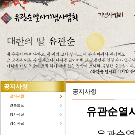
주메뉴바로가기
본문바로가기
공지사항
공지사항
공지사항
언론보도
유관순열
행사사진
영상자료
유관순열사의