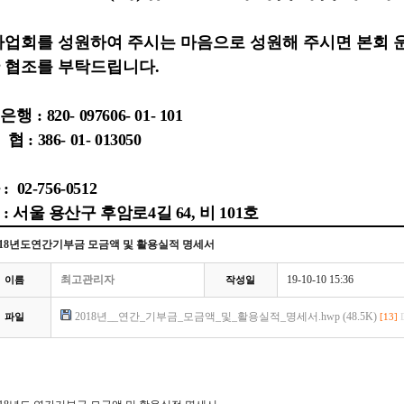
사업회를 성원하여 주시는 마음으로 성원해 주시면 본회
 협조를 부탁드립니다
.
은행 :
820- 097606- 01- 101
 : 386- 01- 013050
 02-756-0512
: 서울 용산구 후암로4길 64, 비 101호
018년도연간기부금 모금액 및 활용실적 명세서
최고관리자
19-10-10 15:36
이름
작성일
2018년__연간_기부금_모금액_및_활용실적_명세서.hwp (48.5K)
파일
[13]