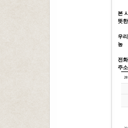
본 
뜻한
우리
농 협
전화 :
주소 
2