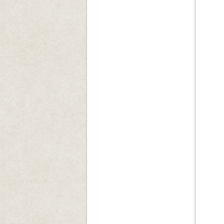
일시
장
많