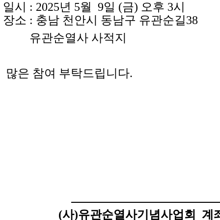
 : 2025년 5월 9일 (금) 오후 3시
소 : 충남 천안시 동남구 유관순길38
유관순열사 사적지
은 참여 부탁드립니다.
(사)유관순열사기념사업회
계