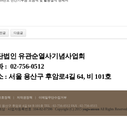
018년도 연간기부금 모금액 및 활용실적 명세서
전글
다음글
단법인 유관순열사기념사업회
: 02-756-0512
 : 서울 용산구 후암로4길 64, 비 101호
보호정책
|
저작권정책
|
이메일무단수집거부
산구 후암로 4길 64 B 101호 TEL : 02-756-0512
FAX : 02-756-0515
상 사업자등록번호 :104-82-07596 Copyright (C) 2015
yugwansun
All Rights Reserved