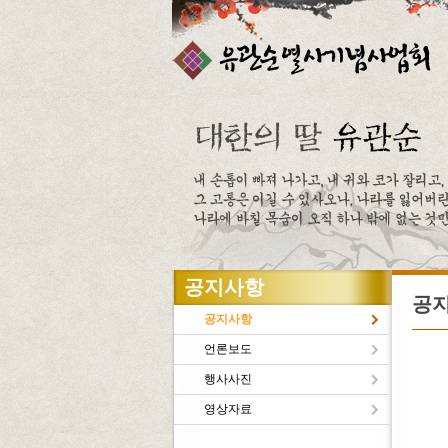
주메뉴바로가기
본문바로가기
공지사항
공
공지사항
언론보도
행사사진
유관
영상자료
새로