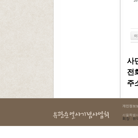
2
이
사
전화 
주소
개인정보
서울특별시 용
회장 : 유덕
select count(*) as cnt from g4_login where lo_ip = '216.73.216.193'
145 : Table './yugwansun/g4_login' is marked as crashed and should be repaired