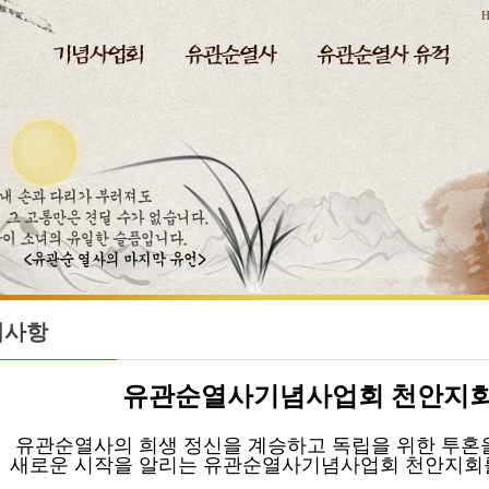
H
지사항
유관순열사기념사업회
천안지회
순열사의 희생 정신을 계승하고 독립을 위한 투혼
운 시작을 알리는 유관순열사기념사업회 천안지회를