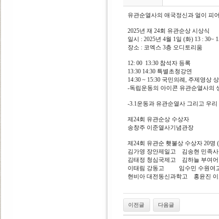
유관순열사의 애국정신과 얼이 피어
2025년 재 24회 유관순상 시상식
일시 : 2025년 4월 1일 (화) 13 : 30~ 1
장소 : 코엑스 3층 오디토리움
12: 00 13:30 참석자 등록
13:30 14:30 특별초청강연
14:30 ~ 15:30 국민의례, 주제영
-독립운동의 아이콘 유관순열사의 생
-3.1운동과 유관순열사 그리고 우
제24회 유관순상 수상자
송창주 이준열사기념관장
제24회 유관순 횃불상 수상자 20명 
김가영 장안제일고 김송현 민족사
김태정 청심국제고 김하늘 부여
이태림 강동고 임수민 수원여고 
현비아 대전동신과학고 홍윤진 
이전글
다음글