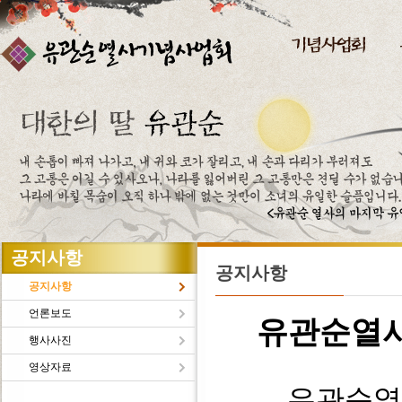
주메뉴바로가기
본문바로가기
공지사항
공지사항
공지사항
언론보도
유관순열
행사사진
영상자료
유관순열사의