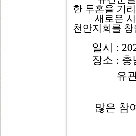
한 투혼을 기
새로운 시작
천안지회를 창
일시 : 202
장소 : 충남
유
많은 참여 