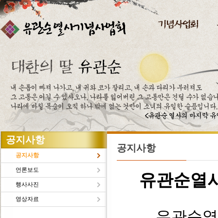
주메뉴바로가기
본문바로가기
공지사항
공지사항
공지사항
언론보도
유관순열
행사사진
영상자료
유관순열사의