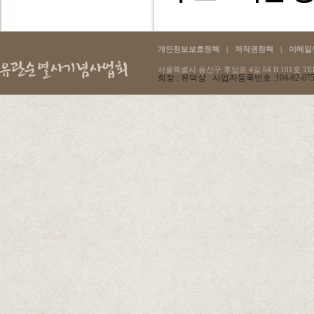
개인정보보호정책
|
저작권정책
|
이메일
서울특별시 용산구 후암로 4길 64 B 101호 TEL :
회장 : 유덕상 사업자등록번호 :104-82-07596 