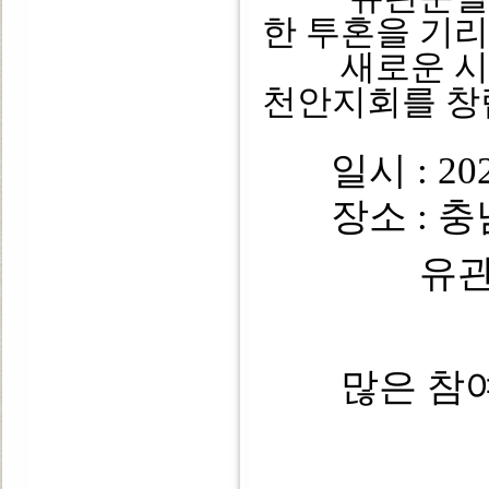
한 투혼을 기
새로운 시작
천안지회를 창
일시 : 202
장소 : 충남
유
많은 참여 