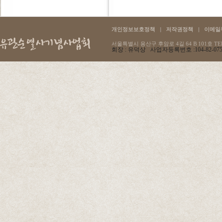
개인정보보호정책
|
저작권정책
|
이메일
서울특별시 용산구 후암로 4길 64 B 101호 TEL :
회장 : 유덕상 사업자등록번호 :104-82-07596 