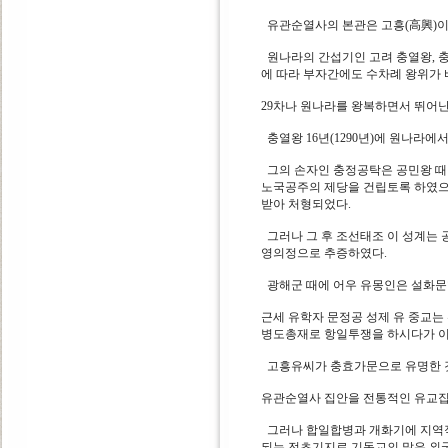
유관순열사의 본관은 고흥(高興)이며 
원나라의 간섭기인 고려 충열왕, 충
에 따라 부자간에도 수차례 왕위가
29차나 원나라를 왕복하면서 뛰어
충열왕 16년(1290년)에 원나라
그의 손자인 충정공탁은 공민왕 때
노국공주의 제당을 건립토록 하였으
받아 처형되었다.
그러나 그 후 조선태조 이 성계는 
영의정으로 추증하였다.
광해군 때에 어우 유몽인은 설화문
근세 유학자 문정공 성제 유 중교는
병도총재로 항일투쟁을 하시다가 
고흥유씨가 충효가문으로 유명한 것
유관순열사 집안을 전통적인 유교
그러나 합일합병과 개화기에 지역적
되는 전초기지로 기독교의 많은 외