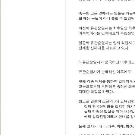
혹독한 고문 앞에서는 입술을 깨물어
할 때는 눈물이 아니 흘릴 수 없었던
여섯째 유관순열사는 최후일인 최
비폭력이라는 민족대표의 독립선언 
일곱째 유관순열사는 일제 식민지 
전개한 신세대를 대표하고 있다.
3. 유관순열사가 순국하신 이후에도
유관순열사가 순국하신 이후에도
첫째 각종 매체를 통하여 일제의 
교육으로부터 부단히 민족정신 회
지대한 역할을 하였다.
참고로 일본이 조선의 3대 교육강령
첫째 황국신민화를 철저히 하기위
둘째 민족성 말살을 위한 내선
셋째 침략전쟁아래서 인내를 강
둘째 열사의 애국, 애족, 박애, 희