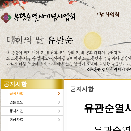
주메뉴바로가기
본문바로가기
공지사항
공지사항
공지사항
언론보도
유관순열
행사사진
영상자료
유관순열사의