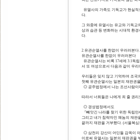
유열사의 가족도 기독교가 현실적으
다.
그 와중에 유열사는 유교와 기독교
상과 습관 등 변화하는 시대적 환경
다.
2.유관순열사를 한없이 우러러본다.
유관순열사를 한없이 우러러본다
유관순열사는 비록 17세에 3.1독
서 또 여성으로서 다음과 같이 우리
우리들은 잊지 않고 기억하여 조국의
첫째 유관순열사는 일본의 재판권을
◎ 공주법정에서 나는 조선사람이다
따라서 너희들은 나에게 죄 줄 권리도
◎ 경성법정에서도
『빼앗긴 나라를 찾기 위한 독립만
그리고 내가 침략자인 왜놈의 재판
끝까지 재판을 거부했다. (서울복심원
◎ 삼천리 강산이 어딘들 감옥이 아
이로써 유열사는 일본의 재판권을