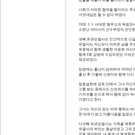
입술을 깨물어 피를 흘리면서 끝끝
너희가 어떠한 협박을 할지라도 주
거짓대답은 할 수 없다 하였다.
1920. 3. 1. 서대문 형무소의 
소문난 야마사끼 간수부장의 잔인한
넷째 유관순열사는 인간적으로 신실
유열사는 자신보다 어려운 남을 우
옥중에서 함께 생활한 어윤희 여사
함께 8호 감방에 수감되었던 구세군
체포되었다.
임명애는 출산이 임박하여 1919년
출산 후 11월에 신생아와 함께 다
엄동설한에 감옥 안에서 그녀 자신
고통 받는 중에서도 산모죄수를 위
기저귀를 손으로 짜서 몸에 감아 녹
가졌다고 한다.
그녀는 자신의 믿는 바와 행하는 
문 따위가 맑고 아름다음을 일컫는 
다섯째 유관순열사는 가족을 애틋하
유열사의 부모는 총살되었고 그의 집
것을 생각하며 내 동생 내 동생들하