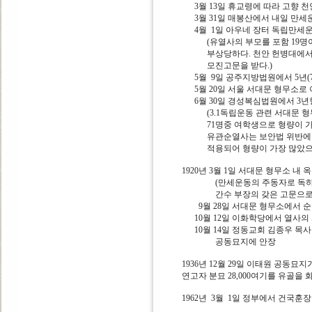
3월 13일 휴교령에 따라 고향 천
3월 31일 매봉산에서 내일 만세
4월 1일 아우네 장터 독립만세운
(유열사의 부모를 포함 19명이
부상당하다. 천안 헌병대에서 
모진고문을 받다.)
5월 9일 공주지방법원에서 5년(7
5월 20일 서울 서대문 형무소로 
6월 30일 경성복심법원에서 3년
(3.1독립운동 관련 서대문 형
71명중 여학생으로 형량이 가장
유관순열사는 보안법 위반에 형
적용되어 형량이 가장 많았으며 
1920년 3월 1일 서대문 형무소 내
(만세운동의 주동자로 독하기
간수 부장의 갖은 고문으로 
9월 28일 서대문 형무소에서 순
10월 12일 이화학당에서 열사의
10월 14일 정동교회 김종우 목사
공동묘지에 안장
1936년 12월 29일 이태원 공동묘
연고자 분묘 28,000여기를 유골
1962년 3월 1일 정부에서 건국훈